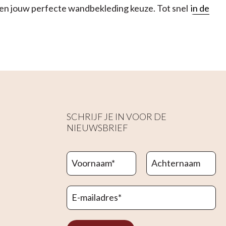
alen jouw perfecte wandbekleding keuze. Tot snel
in de
SCHRIJF JE IN VOOR DE
NIEUWSBRIEF
Voornaam
*
Achternaam
E-mailadres
*