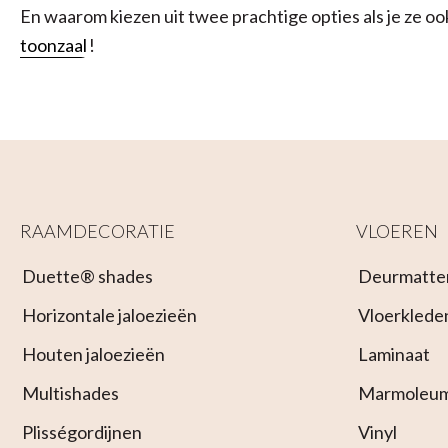
En waarom kiezen uit twee prachtige opties als je ze 
toonzaal
!
RAAMDECORATIE
VLOEREN
Duette® shades
Deurmatte
Horizontale jaloezieën
Vloerklede
Houten jaloezieën
Laminaat
Multishades
Marmoleu
Plisségordijnen
Vinyl