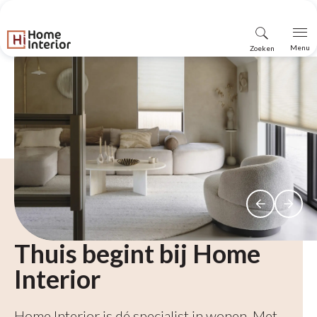
Vind
Menu
Zoeken
winkel
Thuis begint bij
Home
Interior
Home Interior is dé specialist in wonen. Met