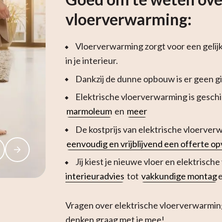
vloerverwarming:
Vloerverwarming zorgt voor een gelij
in je interieur.
Dankzij de dunne opbouw is er geen g
Elektrische vloerverwarming is geschi
marmoleum
en
meer
De kostprijs van elektrische vloerverwa
eenvoudig en vrijblijvend een offerte o
Jij kiest je nieuwe vloer en elektrisch
interieuradvies
tot
vakkundige montag
e
Vragen over elektrische vloerverwarming
denken graag met je mee!