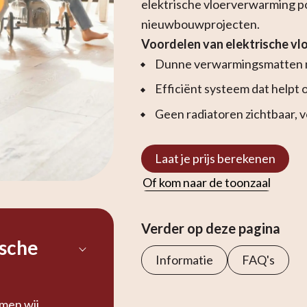
elektrische vloerverwarming p
nieuwbouwprojecten.
Voordelen van elektrische vl
Dunne verwarmingsmatten m
Efficiënt systeem dat helpt
Geen radiatoren zichtbaar, 
Laat je prijs berekenen
Of kom naar de toonzaal
Verder op deze pagina
ische
Informatie
FAQ's
emen wij