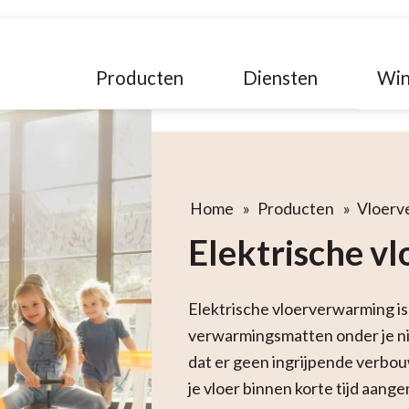
Producten
Diensten
Win
Home
»
Producten
»
Vloerv
Elektrische v
Elektrische vloerverwarming i
verwarmingsmatten onder je ni
dat er geen ingrijpende verbo
je vloer binnen korte tijd aan