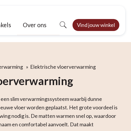
Over ons
kels
Vind jouw winkel
erwarming
»
Elektrische vloerverwarming
loerverwarming
s een slim verwarmingssysteem waarbij dunne
euwe vloer worden geplaatst. Het grote voordeel is
uwing nodig is. De matten warmen snel op, waardoor
genaam en comfortabel aanvoelt. Dat maakt