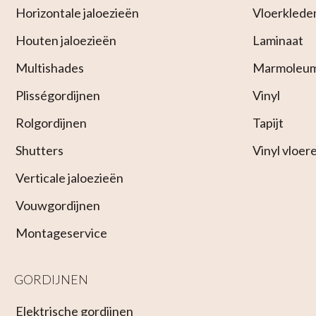
Horizontale jaloezieën
Vloerklede
Houten jaloezieën
Laminaat
Multishades
Marmoleu
Plisségordijnen
Vinyl
Rolgordijnen
Tapijt
Shutters
Vinyl vloer
Verticale jaloezieën
Vouwgordijnen
Montageservice
GORDIJNEN
Elektrische gordijnen