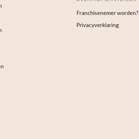
n
Franchisenemer worden?
Privacyverklaring
m
en