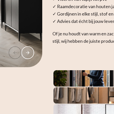
✓ Raamdecoratie van houten jal
✓ Gordijnen in elke stijl, stof en
✓ Advies dat écht bij jouw leve
Of je nu houdt van warm en zacht
Vloeren
stijl, wij hebben de juiste pro
Raamdecoratie