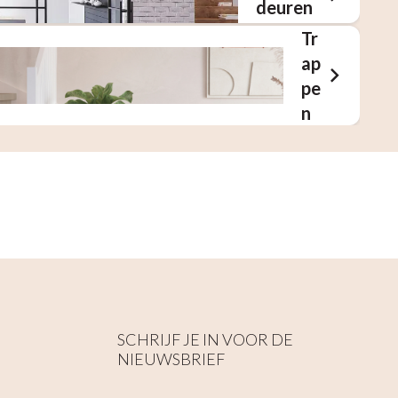
deuren
Tr
ap
pe
n
SCHRIJF JE IN VOOR DE
NIEUWSBRIEF