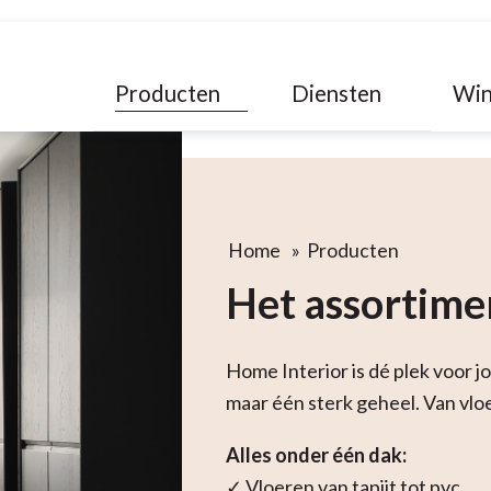
Producten
Diensten
Win
Home
»
Producten
Het assortime
Home Interior is dé plek voor 
maar één sterk geheel. Van vloe
Alles onder één dak:
✓ Vloeren van tapijt tot pvc