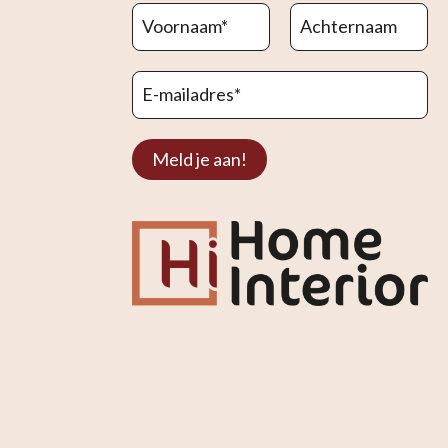
Voornaam
*
Achternaam
E-mailadres
*
Meld je aan!