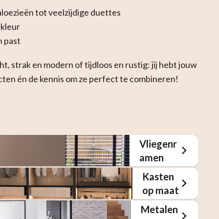
oezieën tot veelzijdige duettes
 kleur
n past
, strak en modern of tijdloos en rustig: jij hebt jouw
Vloerverwarming
ducten én de kennis om ze perfect te combineren!
Gordijnen
Vliegenr
amen
Kasten
op maat
Metalen