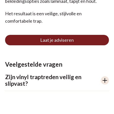
bekledingsopties zoals laminaat, tapijt en hout.
Het resultaat is een veilige, stijlvolle en
comfortabele trap.
Laat je adviseren
Veelgestelde vragen
Zijn vinyl traptreden veilig en
slipvast?
Ja, absoluut! Vinyl traptreden kunnen perfect veilig
en slipvast worden afgewerkt. Door gebruik te
maken van speciale oppervlaktestructuren, zoals