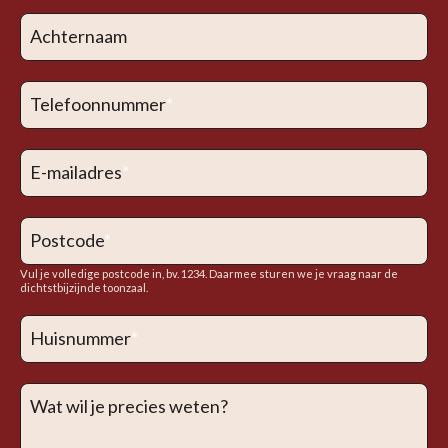
Achternaam
Telefoonnummer
*
E-mailadres
*
Postcode
*
Vul je volledige postcode in, bv. 1234. Daarmee sturen we je vraag naar de
dichtstbijzijnde toonzaal.
Huisnummer
*
Wat wil je precies weten?