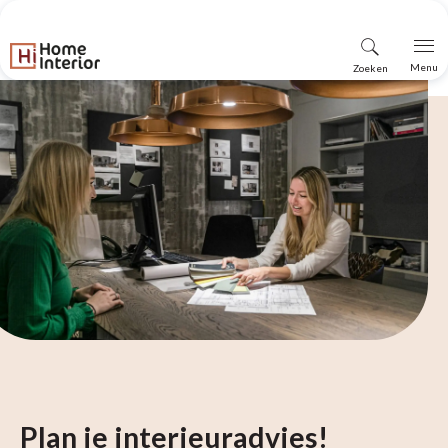
Vind
Menu
Zoeken
winkel
Plan je interieuradvies!