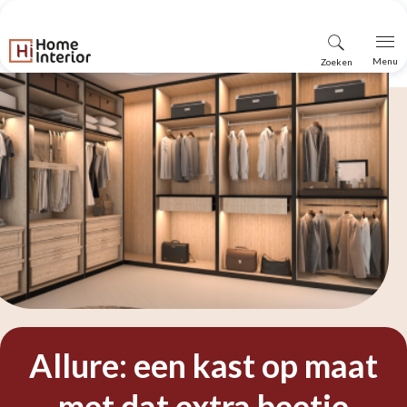
Vind
Menu
Zoeken
winkel
Allure: een kast op maat
met dat extra beetje