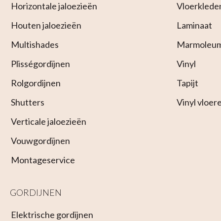
Horizontale jaloezieën
Vloerklede
Houten jaloezieën
Laminaat
Multishades
Marmoleu
Plisségordijnen
Vinyl
Rolgordijnen
Tapijt
Shutters
Vinyl vloer
Verticale jaloezieën
Vouwgordijnen
Montageservice
GORDIJNEN
Elektrische gordijnen