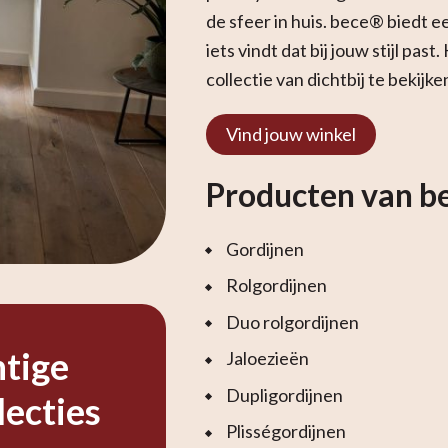
de sfeer in huis. bece® biedt ee
iets vindt dat bij jouw stijl pas
collectie van dichtbij te bekijke
Vind jouw winkel
Producten van b
Gordijnen
Rolgordijnen
Duo rolgordijnen
htige
Jaloezieën
Dupligordijnen
lecties
Plisségordijnen