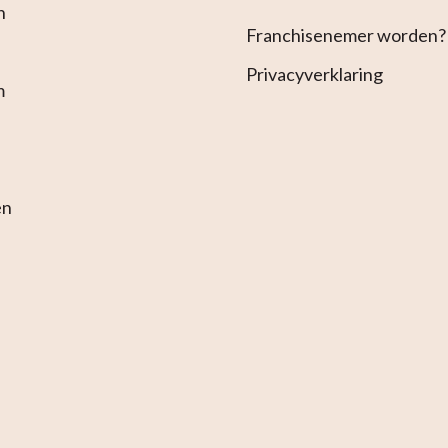
n
Franchisenemer worden?
Privacyverklaring
m
en