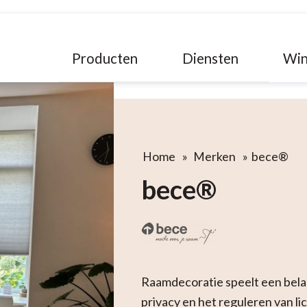
Producten
Diensten
Win
Home
»
Merken
»
bece®
bece®
Raamdecoratie speelt een belangr
privacy en het reguleren van l