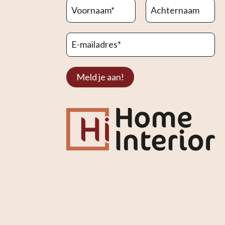
Voornaam
*
Achternaam
E-mailadres
*
Meld je aan!