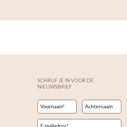
SCHRIJF JE IN VOOR DE
NIEUWSBRIEF
Voornaam
*
Achternaam
E-mailadres
*