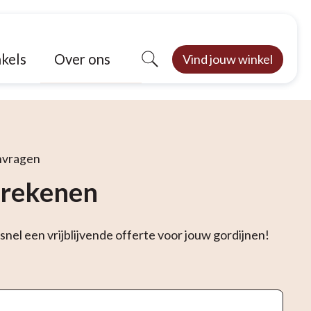
Over ons
kels
Vind jouw winkel
nvragen
berekenen
 snel een vrijblijvende offerte voor jouw gordijnen!