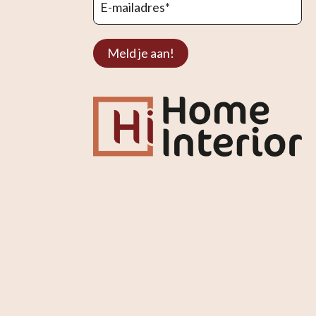
E-mailadres
*
Meld je aan!