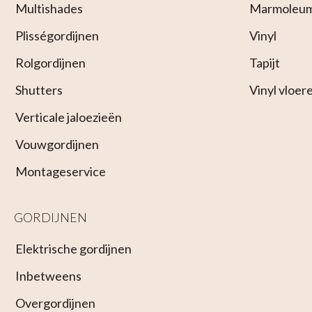
Multishades
Marmoleu
Plisségordijnen
Vinyl
Rolgordijnen
Tapijt
Shutters
Vinyl vloer
Verticale jaloezieën
Vouwgordijnen
Montageservice
GORDIJNEN
Elektrische gordijnen
Inbetweens
Overgordijnen