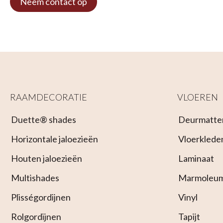
Neem contact op
RAAMDECORATIE
VLOEREN
Duette® shades
Deurmatte
Horizontale jaloezieën
Vloerklede
Houten jaloezieën
Laminaat
Multishades
Marmoleu
Plisségordijnen
Vinyl
Rolgordijnen
Tapijt