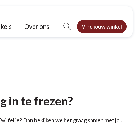
Over ons
kels
Vind jouw winkel
 in te frezen?
Twijfel je? Dan bekijken we het graag samen met jou.