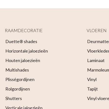
RAAMDECORATIE
VLOEREN
Duette® shades
Deurmatte
Horizontale jaloezieën
Vloerklede
Houten jaloezieën
Laminaat
Multishades
Marmoleu
Plisségordijnen
Vinyl
Rolgordijnen
Tapijt
Shutters
Vinyl vloer
Verticale jaloezieën