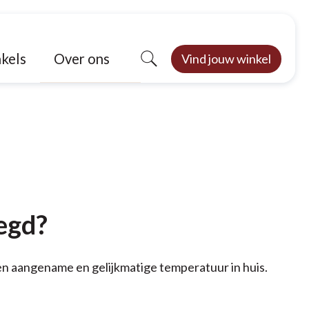
Over ons
kels
Vind jouw winkel
egd?
een aangename en gelijkmatige temperatuur in huis.