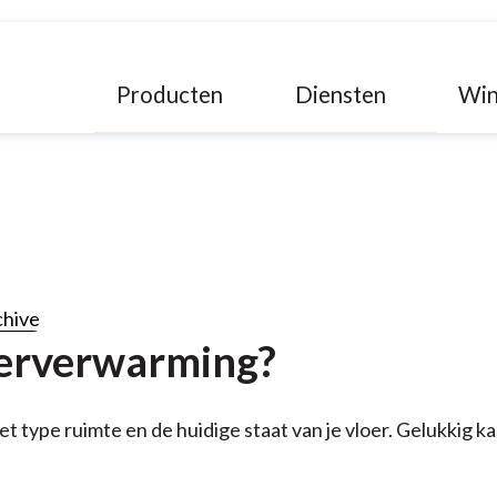
Producten
Diensten
Win
chive
oerverwarming?
t type ruimte en de huidige staat van je vloer. Gelukkig k