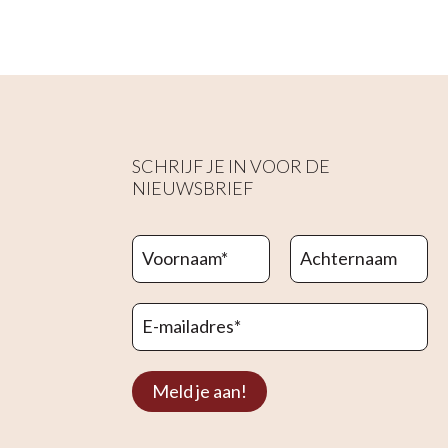
SCHRIJF JE IN VOOR DE
NIEUWSBRIEF
Voornaam
*
Achternaam
E-mailadres
*
Meld je aan!