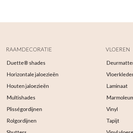
RAAMDECORATIE
VLOEREN
Duette® shades
Deurmatte
Horizontale jaloezieën
Vloerklede
Houten jaloezieën
Laminaat
Multishades
Marmoleu
Plisségordijnen
Vinyl
Rolgordijnen
Tapijt
Shutters
Vinyl vloer